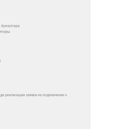
 бухгалтера
уктуры
д
оде реализации заявок на подключение к