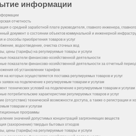
рытие информации
нформации
ерская отчетность
ция о средней заработной плате руководителя, главного инженера, главного
нный документ о состоянии объектов коммунальной и инженерной инфрастр
я и способы приобретения товаров и услуг
бжение, водоотведение, очистка сточных вод
зы, цены (тарифы) на регулируемые товары и услуги
ные показатели финансово-хозяйственной деятельности
ные показатели финансово-хозяйственной деятельности за отчетный перио
ожения об установлении тарифов
ия на которых осуществляется поставка регулируемых товаров и услуг
 заявок на подключение к регулируемым товарам и услугам
мент технических условий на подключение к регулируемым товарам и услугам
ные потребительские характеристики регулируемых товаров и услуг
ие (отсутствие) технической возможности доступа, а также о регистрации и х
емым товарам и услугам
тиционные программы
еление значений допустимых концентраций загрязняющих веществ
ция (захоронение) твердых бытовых отходов
зы, цены (тарифы) на регулируемые товары и услуги