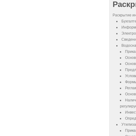
Раск
Раскрытие и
Бухгалт
Информа
Электро
Сведени
Водосна
Прика
Основ
Основ
Предл
Услов
Формы
Регла
Основ
Налич
регулиру
Инвес
Опред
Утилиза
Прика