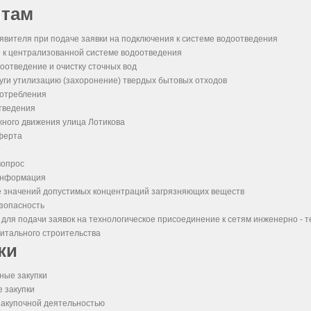
нтам
явителя при подаче заявки на подключения к системе водоотведения
 к централизованной системе водоотведения
оотведение и очистку сточных вод
уги утилизацию (захоронение) твердых бытовых отходов
отребления
тведения
ного движения улица Лотикова
ферта
т
вопрос
информация
 значений допустимых концентраций загрязняющих веществ
зопасность
ля подачи заявок на технологическое присоединение к сетям инженерно - те
итального строительства
ки
ные закупки
 закупки
закупочной деятельностью