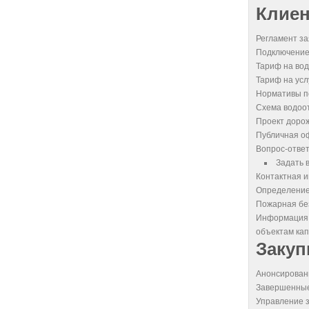
Клие
Регламент за
Подключение
Тариф на вод
Тариф на усл
Нормативы п
Схема водоо
Проект дорож
Публичная о
Вопрос-отве
Задать 
Контактная 
Определение
Пожарная бе
Информация д
объектам кап
Закуп
Анонсирован
Завершенные
Управление 